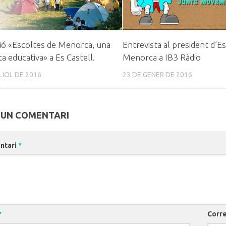
ió «Escoltes de Menorca, una
Entrevista al president d’E
a educativa» a Es Castell.
Menorca a IB3 Ràdio
LIOL DE 2016
23 DE GENER DE 2016
 UN COMENTARI
ntari
*
*
Corre