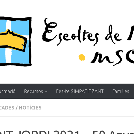
ormació
Recursos
Fes-te SIMPATITZANT
Famílies
CADES
/
NOTÍCIES