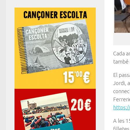
Cada an
també i
El pass
Jordi, 
connect
Ferreri
https:/
A les 1
fillete