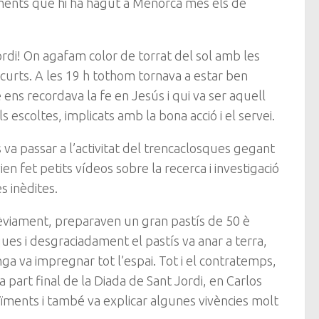
paments que hi ha hagut a Menorca més els de
ordi! On agafam color de torrat del sol amb les
 curts. A les 19 h tothom tornava a estar ben
ens recordava la fe en Jesús i qui va ser aquell
escoltes, implicats amb la bona acció i el servei.
va passar a l’activitat del trencaclosques gegant
n fet petits vídeos sobre la recerca i investigació
s inèdites.
rèviament, preparaven un gran pastís de 50 è
ques i desgraciadament el pastís va anar a terra,
nga va impregnar tot l’espai. Tot i el contratemps,
la part final de la Diada de Sant Jordi, en Carlos
ïments i també va explicar algunes vivències molt