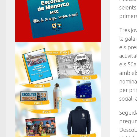
seients
primers
Tres jo
la gala
els pre
activit
els 50
amb els
nomina
per pri
social,
Seguida
pregunt
Descobr