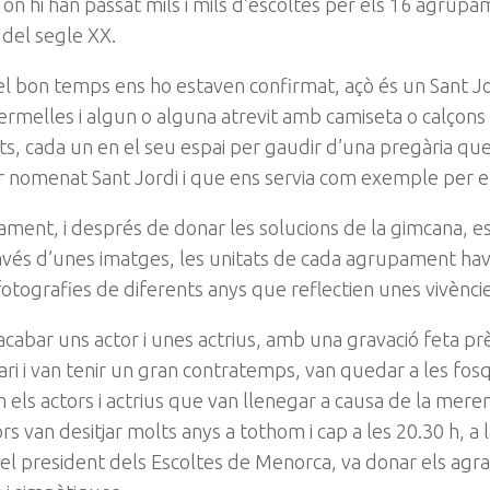
a on hi han passat mils i mils d’escoltes per els 16 agru
i del segle XX.
i el bon temps ens ho estaven confirmat, açò és un Sant J
ermelles i algun o alguna atrevit amb camiseta o calçons
s, cada un en el seu espai per gaudir d’una pregària que 
r nomenat Sant Jordi i que ens servia com exemple per els 
ment, i després de donar les solucions de la gimcana, es 
avés d’unes imatges, les unitats de cada agrupament havie
fotografies de diferents anys que reflectien unes vivèncie
acabar uns actor i unes actrius, amb una gravació feta p
ari i van tenir un gran contratemps, van quedar a les fos
m els actors i actrius que van llenegar a causa de la mere
ors van desitjar molts anys a tothom i cap a les 20.30 h, a 
el president dels Escoltes de Menorca, va donar els agra