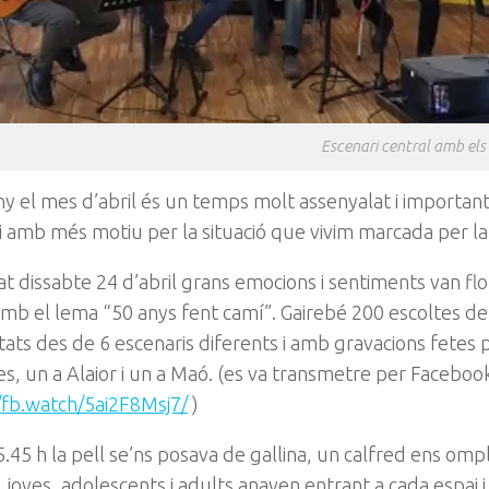
Escenari central amb els
y el mes d’abril és un temps molt assenyalat i important 
 amb més motiu per la situació que vivim marcada per la
at dissabte 24 d’abril grans emocions i sentiments van fl
amb el lema “50 anys fent camí”. Gairebé 200 escoltes de
ats des de 6 escenaris diferents i amb gravacions fetes p
es, un a Alaior i un a Maó. (es va transmetre per Facebo
/fb.watch/5ai2F8Msj7/
)
5.45 h la pell se’ns posava de gallina, un calfred ens omplia
s, joves, adolescents i adults anaven entrant a cada espai