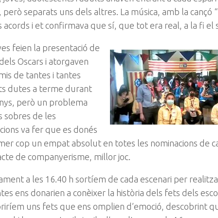
, però separats uns dels altres. La música, amb la cançó “
 acords i et confirmava que sí, que tot era real, a la fi el
ves feien la presentació de
 dels Oscars i atorgaven
mis de tantes i tantes
ats dutes a terme durant
anys, però un problema
 sobres de les
cions va fer que es donés
mer cop un empat absolut en totes les nominacions de ca
 acte de companyerisme, millor joc.
ment a les 16.40 h sortíem de cada escenari per realitz
es ens donarien a conèixer la història dels fets dels es
iríem uns fets que ens omplien d’emoció, descobrint qu