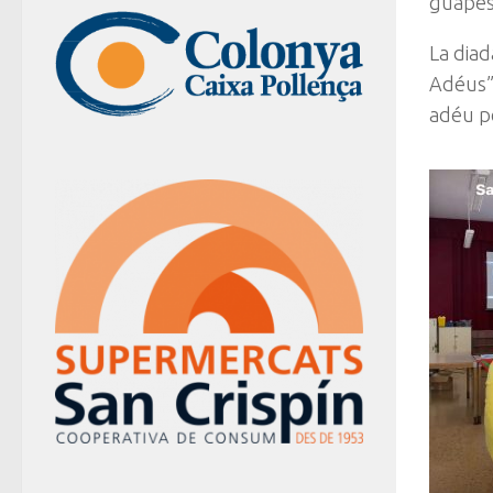
guapes 
La diad
Adéus” 
adéu pe