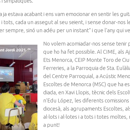
i simpàtiques.
a ja estava acabant i ens vam emocionar en sentir les gui
i tots, cada un assegut al seu seient, i sense donar-nos 
r sempre, sinó un adéu per un instant” i que l’any qui v
No volem acomiadar-nos sense tenir p
que ho ha fet possible. Al CIME, als 
Ets Menorca, CEIP Monte Toro de Ciut
Ferreries, a la Parroquia de Sta. Eulàli
del Centre Parroquial, a Acústic Meno
Escoltes de Menorca (MSC) que ha est
diada, en Xavi Llopis, tècnic dels Esc
n’Edu López, les diferents comissions 
diocesà, als agrupaments Escoltes, als
al·lots i al·lotes i a tots i totes molt
a punt!