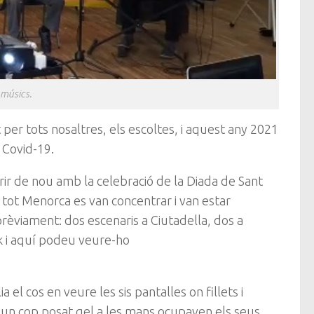
 músics.
per tots nosaltres, els escoltes, i aquest any 2021
 Covid-19.
orir de nou amb la celebració de la Diada de Sant
 tot Menorca es van concentrar i van estar
rèviament: dos escenaris a Ciutadella, dos a
ok i aquí podeu veure-ho
 el cos en veure les sis pantalles on fillets i
 i un cop posat gel a les mans ocupaven els seus