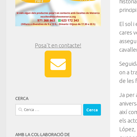
històri
princip
El sol 
cares v
assegut
Posa't en contacte!
cavalle
Seguida
on a tr
de les 
Ja per 
CERCA
anivers
Cerca:
així co
els act
López, 
AMB LA COL·LABORACIÓ DE