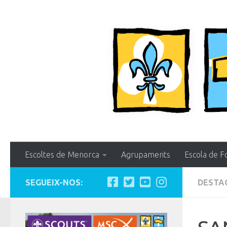
Skip to content
Escoltes de Menorca
Agrupaments
Escola de F
SEGUEIX-NOS:
DESTA