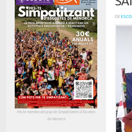
SA
DE
ESCO
Fes-te membre del grup de Simpatitzants d'Escoltes
de Menorca