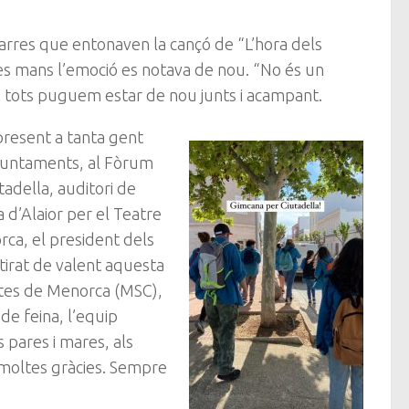
tarres que entonaven la cançó de “L’hora dels
les mans l’emoció es notava de nou. “No és un
e tots puguem estar de nou junts i acampant.
resent a tanta gent
Ajuntaments, al Fòrum
adella, auditori de
a d’Alaior per el Teatre
rca, el president dels
irat de valent aquesta
oltes de Menorca (MSC),
de feina, l’equip
 pares i mares, als
es, moltes gràcies. Sempre