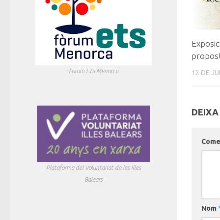
Exposic
propost
Forum ETS Menorca
12 DE JU
DEIXA
Come
Plataforma del Voluntariat de les Illes
Balears
Nom