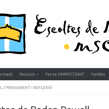
ormació
Recursos
Fes-te SIMPATITZANT
Famílies
L
/
PENSAMENT I REFLEXIÓ