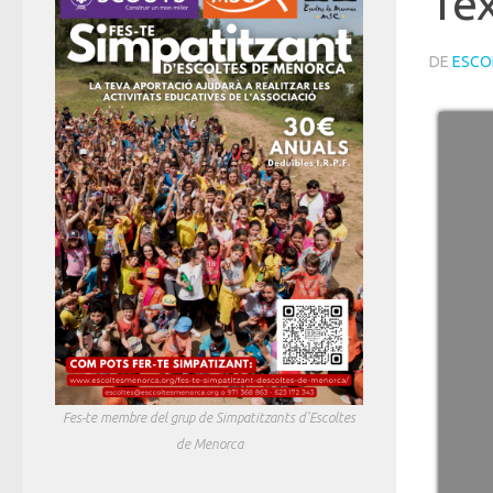
Te
DE
ESCO
Fes-te membre del grup de Simpatitzants d'Escoltes
de Menorca