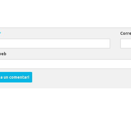
*
Corre
web