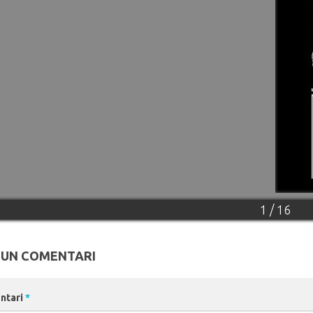
1 / 16
 UN COMENTARI
ntari
*