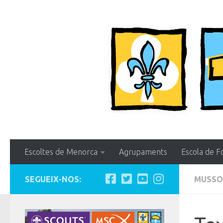
Skip to content
Escoltes de Menorca
Agrupaments
Escola de F
SEGUEIX-NOS:
MUSSO