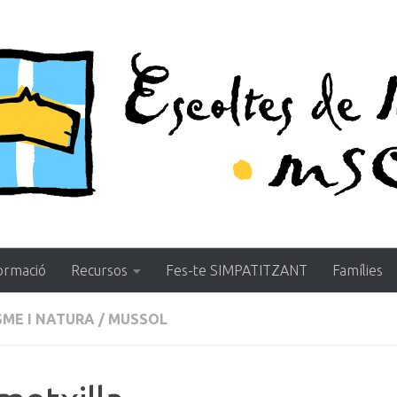
ormació
Recursos
Fes-te SIMPATITZANT
Famílies
SME I NATURA
/
MUSSOL