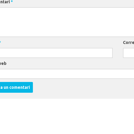
ntari
*
*
Corre
web