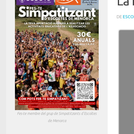
La 
DE
ESCO
Fes-te membre del grup de Simpatitzants d'Escoltes
de Menorca