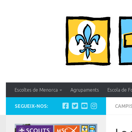
Skip to content
Escoltes de Menorca
Agrupaments
Escola de F
SEGUEIX-NOS:
CAMPI