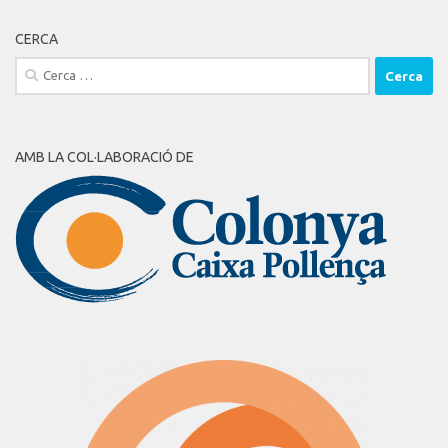
CERCA
Cerca:
AMB LA COL·LABORACIÓ DE