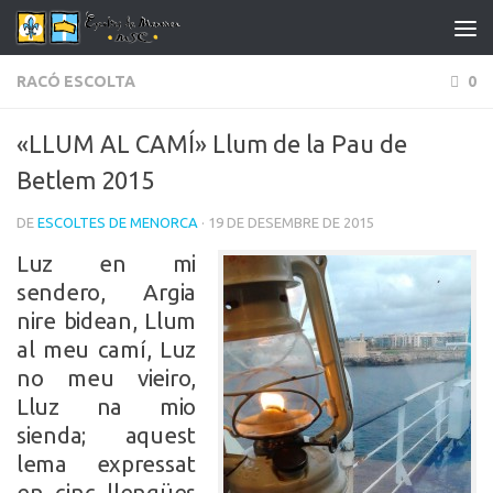
Skip to content
RACÓ ESCOLTA
0
«LLUM AL CAMÍ» Llum de la Pau de
Betlem 2015
DE
ESCOLTES DE MENORCA
· 19 DE DESEMBRE DE 2015
Luz en mi
sendero, Argia
nire bidean, Llum
al meu camí, Luz
no meu vieiro,
Lluz na mio
sienda; aquest
lema expressat
en cinc llengües