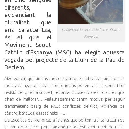
diferents,
evidenciant la
pluralitat que
ens caracteritza,
La flama de la Llum de la Pau arribant a
és el que el
Menorca.
Moviment Scout
Catòlic d’Espanya (MSC) ha elegit aquesta
vegada pel projecte de la Llum de la Pau de
Betlem.
Això vol dir, que un any més ens atraquem al Nadal, unes dates
molt assenyalades, dates en que ens posem a reflexionar i fer
revisió del que ha succeït, recordant coses bones i d’altres que
s’han de millorar… Malauradament tenim motius per seguir
transmetent desig de PAU: conflictes bèl•lics, violència de
gènere, baralles, assassinats, ….
Els Escoltes de Menorca, ja fa anys que portem a l’illa la Llum de
la Pau de Betlem, per transmetre aquest sentiment de Pau i