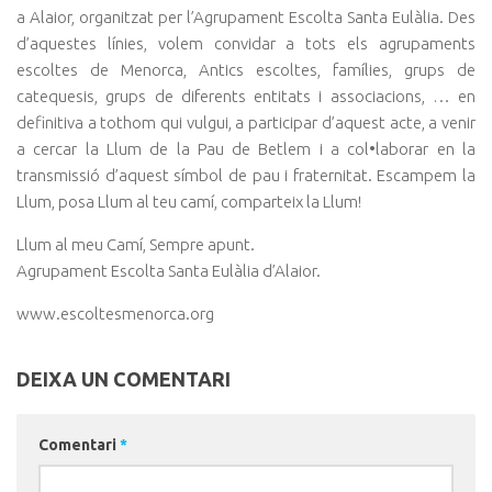
a Alaior, organitzat per l’Agrupament Escolta Santa Eulàlia. Des
d’aquestes línies, volem convidar a tots els agrupaments
escoltes de Menorca, Antics escoltes, famílies, grups de
catequesis, grups de diferents entitats i associacions, … en
definitiva a tothom qui vulgui, a participar d’aquest acte, a venir
a cercar la Llum de la Pau de Betlem i a col•laborar en la
transmissió d’aquest símbol de pau i fraternitat. Escampem la
Llum, posa Llum al teu camí, comparteix la Llum!
Llum al meu Camí, Sempre apunt.
Agrupament Escolta Santa Eulàlia d’Alaior.
www.escoltesmenorca.org
DEIXA UN COMENTARI
Comentari
*