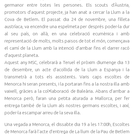
germanor entre totes les persones. Els scouts d’Àustria,
promotors d’aquest projecte, ja han anat a cercar la Llum a la
Cova de Betlem. El passat dia 24 de novembre, una filleta
austríaca, va encendre una espelmeta per després poder-la dur
al seu país, on allà, en una celebració ecumènica i amb
representació de molts, molts països de tot el món, començava
el camí de la Llum amb la intenció d’arribar fins el darrer racó
d’aquest planeta.
Aquest any MSC, celebrarà a Teruel el pròxim diumenge dia 13
de desembre, un acte d’acollida de la Llum a Espanya i la
transmetrà a tots els assistents. Varis caps escoltes de
Menorca hi seran presents, i la portaran fins a la nostra illa amb
vaixell, gràcies a la col•laboració de Baleària. Abans d’arribar a
Menorca però, faran una petita aturada a Mallorca, per fer
entrega també de la Llum als nostres germans escoltes, i així,
poder-la escampar arreu de la seva illa.
Una vegada a Menorca, el dissabte dia 19 a les 17:00h, Escoltes
de Menorca farà l’acte d’entrega de La llum de la Pau de Betlem