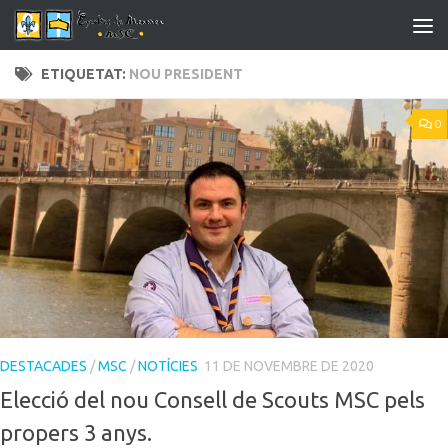
Skip to content
ETIQUETAT:
NOU PRESIDENT
0
DESTACADES
/
MSC
/
NOTÍCIES
11 DE NOVEMBRE DE 2020
Elecció del nou Consell de Scouts MSC pels
propers 3 anys.