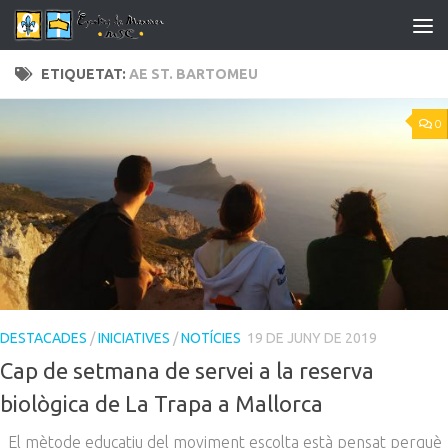
Skip to content
ETIQUETAT:
AE ST. BARTOMEU
0
DESTACADES
/
INICIATIVES
/
NOTÍCIES
19 DE JUNY DE 2019
Cap de setmana de servei a la reserva
biològica de La Trapa a Mallorca
El mètode educatiu del moviment escolta està pensat perquè