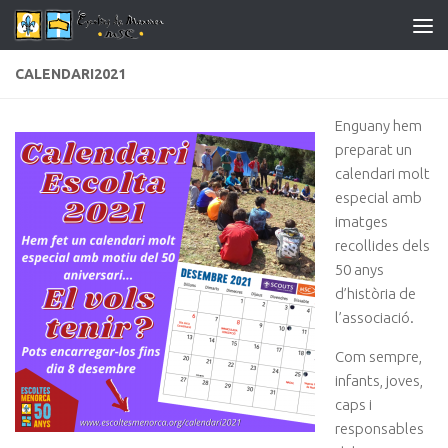
Skip to content
CALENDARI2021
Enguany hem
preparat un
calendari molt
especial amb
imatges
recollides dels
50 anys
d’història de
l’associació.
Com sempre,
infants, joves,
caps i
responsables